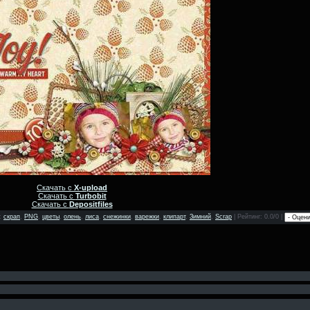
Скачать с
X-upload
Скачать с
Turbobit
Скачать с
Depositfiles
:
скрап
,
PNG
,
цветы
,
олень
,
лиса
,
снежинки
,
варежки
,
клипарт
,
Зимний
,
Scrap
|
Рейтинг
: 0.0/0 |