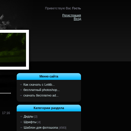
Приветствую Вас
Гость
Регистрация
Вход
Меню сайта
Как скачать с Letitb...
бесплатный photoshop...
скачать бесплатно ad...
Категории раздела
17:16
Дидлы
[2]
Шрифты
[4]
Шаблон для фотошопа
[4583]