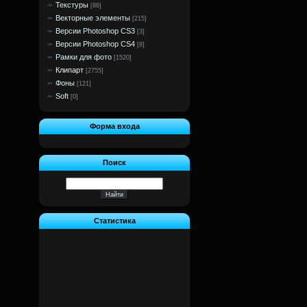
Текстуры
[86]
Векторные элементы
[215]
Версии Photoshop CS3
[3]
Версии Photoshop CS4
[8]
Рамки для фото
[1520]
Клипарт
[2755]
Фоны
[121]
Soft
[0]
Форма входа
Поиск
Статистика