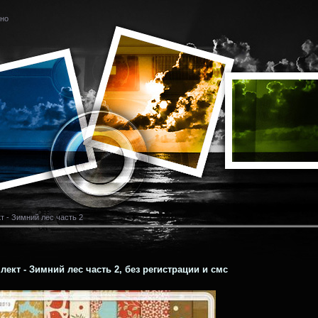
тно
т - Зимний лес часть 2
ект - Зимний лес часть 2, без регистрации и смс