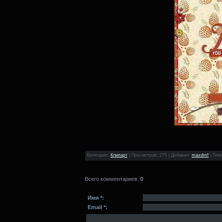
Категория
:
Клипарт
|
Просмотров
: 275 |
Добавил
:
maxdmf
|
Теги
Всего комментариев
:
0
Имя *:
Email *: