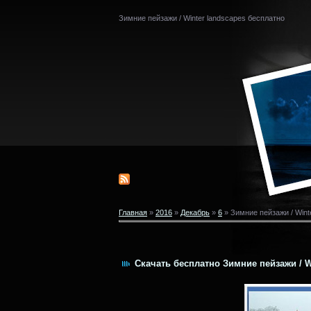
Зимние пейзажи / Winter landscapes бесплатно
Главная
»
2016
»
Декабрь
»
6
» Зимние пейзажи / Wint
Скачать бесплатно Зимние пейзажи / Wi