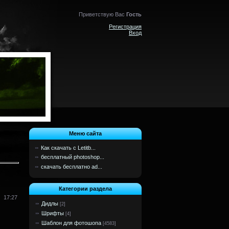
Приветствую Вас
Гость
Регистрация
Вход
Меню сайта
Как скачать с Letitb...
бесплатный photoshop...
скачать бесплатно ad...
Категории раздела
17:27
Дидлы
[2]
Шрифты
[4]
Шаблон для фотошопа
[4583]