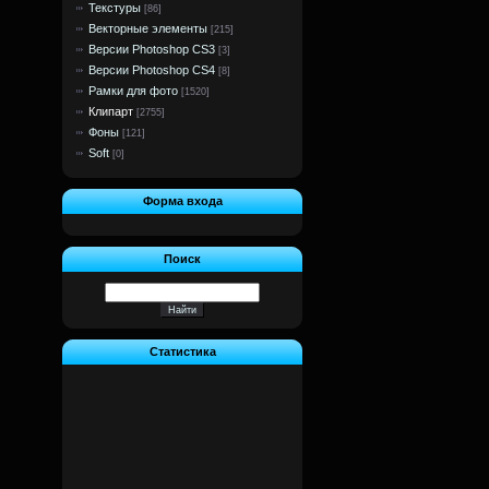
Текстуры
[86]
Векторные элементы
[215]
Версии Photoshop CS3
[3]
Версии Photoshop CS4
[8]
Рамки для фото
[1520]
Клипарт
[2755]
Фоны
[121]
Soft
[0]
Форма входа
Поиск
Статистика