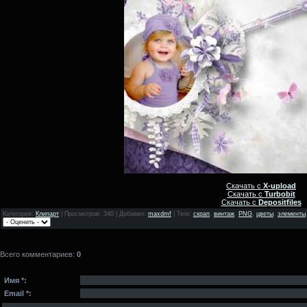
Скачать с
X-upload
Скачать с
Turbobit
Скачать с
Depositfiles
Категория
:
Клипарт
|
Просмотров
: 340 |
Добавил
:
maxdmf
|
Теги
:
скрап
,
винтаж
,
PNG
,
цветы
,
элементы
Всего комментариев
:
0
Имя *:
Email *: