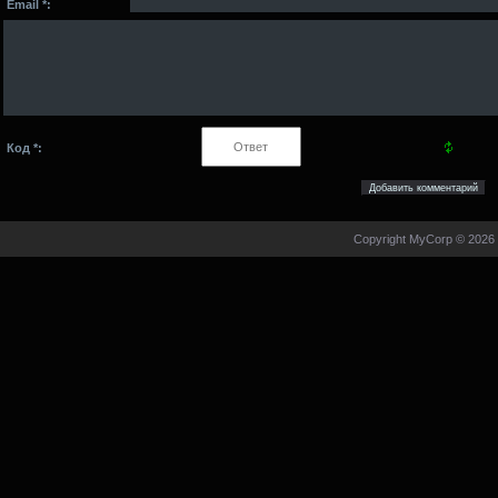
Email *:
Код *:
Copyright MyCorp © 2026