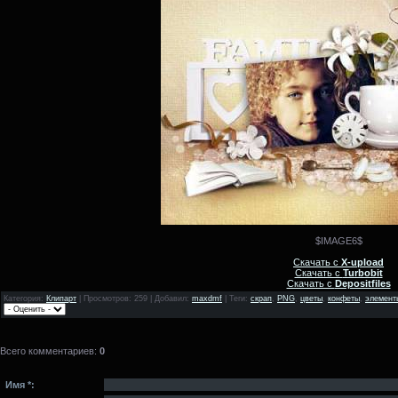
$IMAGE6$
Скачать с
X-upload
Скачать с
Turbobit
Скачать с
Depositfiles
Категория
:
Клипарт
|
Просмотров
: 259 |
Добавил
:
maxdmf
|
Теги
:
скрап
,
PNG
,
цветы
,
конфеты
,
элемент
Всего комментариев
:
0
Имя *: