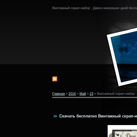
Винтажный скрап-набор - Давно минувших дней бесп
Главная
»
2016
»
Май
»
23
» Винтажный скрап-набор 
Скачать бесплатно Винтажный скрап-н