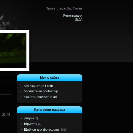
Приветствую Вас
Гость
Регистрация
Вход
Меню сайта
Как скачать с Letitb...
бесплатный photoshop...
скачать бесплатно ad...
Категории раздела
23:45
Дидлы
[2]
Шрифты
[4]
Шаблон для фотошопа
[4583]