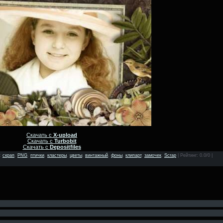
Скачать с
X-upload
Скачать с
Turbobit
Скачать с
Depositfiles
:
скрап
,
PNG
,
птички
,
кластеры
,
цветы
,
винтажный
,
фоны
,
клипарт
,
замочек
,
Scrap
|
Рейтинг
: 0.0/0 |