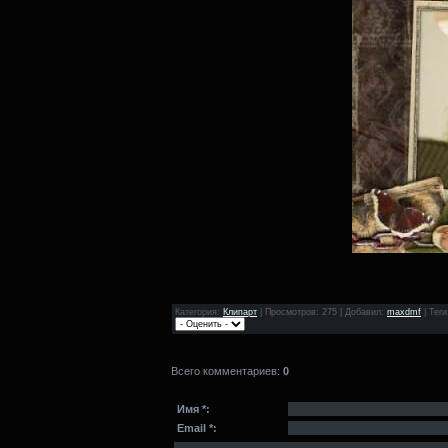
Категория
:
Клипарт
|
Просмотров
: 275 |
Добавил
:
maxdmf
|
Теги
Всего комментариев
:
0
Имя *:
Email *: