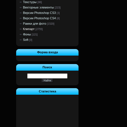
Текстуры
[86]
Векторные элементы
[215]
Версии Photoshop CS3
[3]
Версии Photoshop CS4
[8]
Рамки для фото
[1520]
Клипарт
[2755]
Фоны
[121]
Soft
[0]
Форма входа
Поиск
Статистика