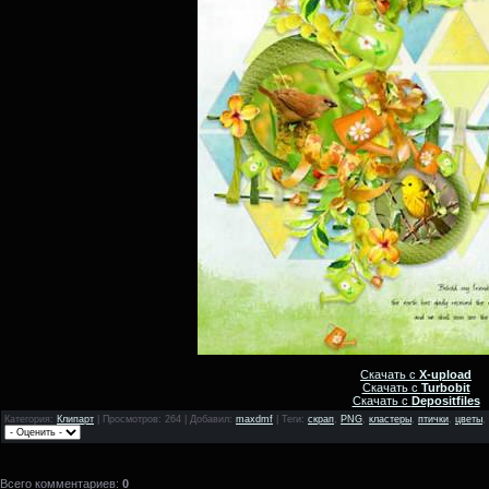
Скачать с
X-upload
Скачать с
Turbobit
Скачать с
Depositfiles
Категория
:
Клипарт
|
Просмотров
: 264 |
Добавил
:
maxdmf
|
Теги
:
скрап
,
PNG
,
кластеры
,
птички
,
цветы
,
Всего комментариев
:
0