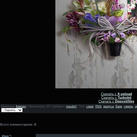
Скачать с
X-upload
Скачать с
Turbobit
Скачать с
Depositfiles
Категория
:
Клипарт
|
Просмотров
: 327 |
Добавил
:
maxdmf
|
Теги
:
скрап
,
PNG
,
крокусы
,
Ёжик
,
сирень
,
ц
Всего комментариев
:
0
Имя *: