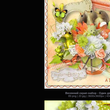
Весенний скрап-набор - Один де
89 png | 20 jpg | 3600x3600px | 4