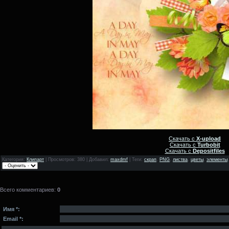
Скачать с
X-upload
Скачать с
Turbobit
Скачать с
Depositfiles
Категория
:
Клипарт
|
Просмотров
: 380 |
Добавил
:
maxdmf
|
Теги
:
скрап
,
PNG
,
листва
,
цветы
,
элементы
Всего комментариев
:
0
Имя *:
Email *: