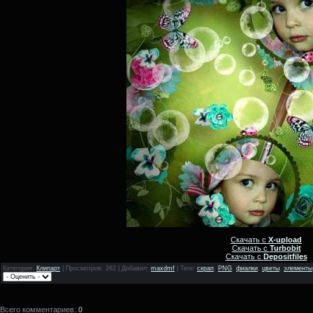
Скачать с
X-upload
Скачать с
Turbobit
Скачать с
Depositfiles
Категория
:
Клипарт
|
Просмотров
: 262 |
Добавил
:
maxdmf
|
Теги
:
скрап
,
PNG
,
фиалки
,
цветы
,
элементы
Всего комментариев
:
0