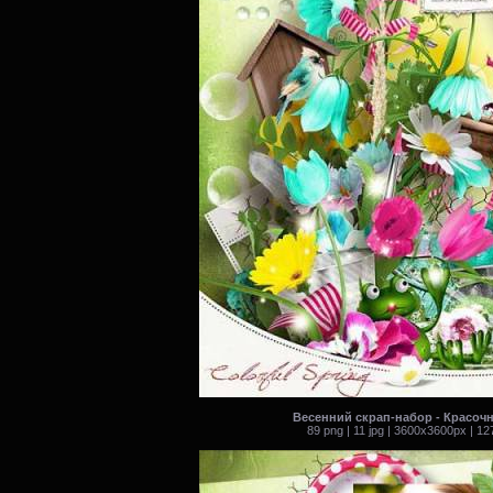
Весенний скрап-набор - Красочн
89 png | 11 jpg | 3600x3600px | 1