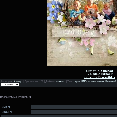
Скачать с
X-upload
Скачать с
Turbobit
Скачать с
Depositfiles
Категория
:
Клипарт
|
Просмотров
: 288 |
Добавил
:
maxdmf
|
Теги
:
скрап
,
PNG
,
птички
,
цветы
,
Весенний
Всего комментариев
:
0
Имя *:
Email *: