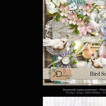
Весенний скрап-комплект - Птич
83 png | 18 jpg | 3600x3600px | 2