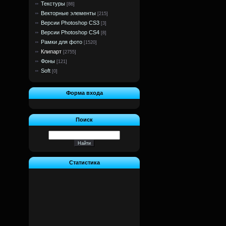
Текстуры
[86]
Векторные элементы
[215]
Версии Photoshop CS3
[3]
Версии Photoshop CS4
[8]
Рамки для фото
[1520]
Клипарт
[2755]
Фоны
[121]
Soft
[0]
Форма входа
Поиск
Статистика