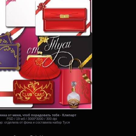
нка от меня, чтоб порадовать тебя - Клипарт
PSD / 19 мб / 3000*3000 / 300 dpi
р: отделила от фона и составила набор Туся