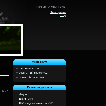
Приветствую Вас
Гость
Регистрация
Вход
Меню сайта
Как скачать с Letitb...
бесплатный photoshop...
скачать бесплатно ad...
Категории раздела
16:48
Дидлы
[2]
Шрифты
[4]
Шаблон для фотошопа
[4583]