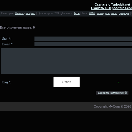
Скачать с Turbobit.net
Скачать с Depositfiles.co
Категория
:
Рамки для фото
|
Просмотров
: 289 |
Добавил
:
Туся
|
Теги
:
2016
,
календарь
,
горы
,
природа
|
Всего комментариев
:
0
Имя *:
Email *:
Код *:
Copyright MyCorp © 2026