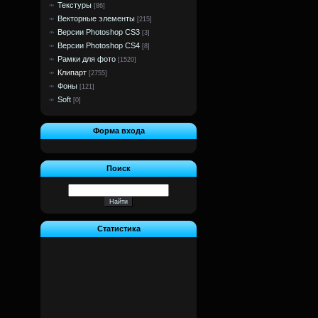
Текстуры
[86]
Векторные элементы
[215]
Версии Photoshop CS3
[3]
Версии Photoshop CS4
[8]
Рамки для фото
[1520]
Клипарт
[2755]
Фоны
[121]
Soft
[0]
Форма входа
Поиск
Статистика