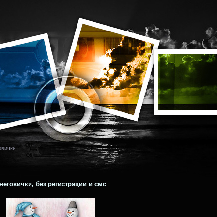
овички
неговички, без регистрации и смс