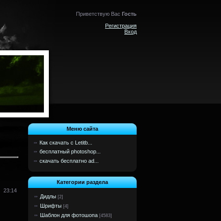
Приветствую Вас
Гость
Регистрация
Вход
Меню сайта
Как скачать с Letitb...
бесплатный photoshop...
скачать бесплатно ad...
Категории раздела
23:14
Дидлы
[2]
Шрифты
[4]
Шаблон для фотошопа
[4583]