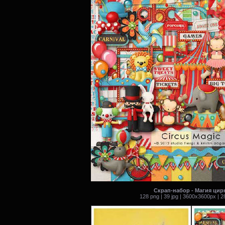
Скрап-набор - Магия цир
128 png | 39 jpg | 3600x3600px | 