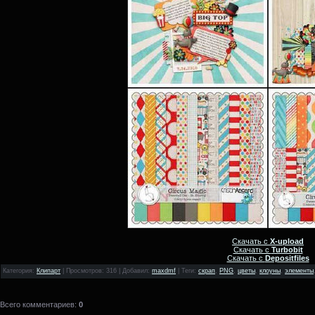
Скачать с
X-upload
Скачать с
Turbobit
Скачать с
Depositfiles
Категория
:
Клипарт
|
Просмотров
: 316 |
Добавил
:
maxdmf
|
Теги
:
скрап
,
PNG
,
цветы
,
клоуны
,
элементы
Всего комментариев
:
0