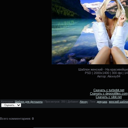
Шаблон женский - На красивейше
PSD | 2000x1400 | 300 dpi | 1
Автор: Alexey84
Скачать с turbobit.net
Скачать с depositfiles.com
Скачать с sibit.net
Категория
:
Шаблон для фотошопа
|
Просмотров
: 350 |
Добавил
:
Alexey
|
Теги
:
девушка
,
женский шабло
Всего комментариев
:
0