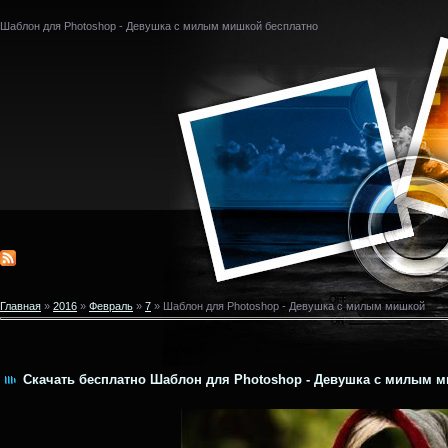
Шаблон для Photoshop - Девушка с милым мишкой бесплатно
Главная
»
2016
»
Февраль
»
7
» Шаблон для Photoshop - Девушка с милым мишкой
Скачать бесплатно Шаблон для Photoshop - Девушка с милым ми