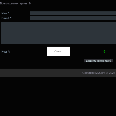
Всего комментариев
:
0
Имя *:
Email *:
Код *:
Copyright MyCorp © 2026