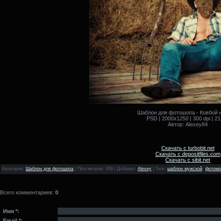
Шаблон для фотошопа - Ковбой 
PSD | 2000x1250 | 300 dpi | 2
Автор: Alexey84
Скачать с turbobit.net
Скачать с depositfiles.com
Скачать с sibit.net
Категория
:
Шаблон для фотошопа
|
Просмотров
: 309 |
Добавил
:
Alexey
|
Теги
:
шаблон мужской
,
фотомо
Всего комментариев
:
0
Имя *:
Email *: