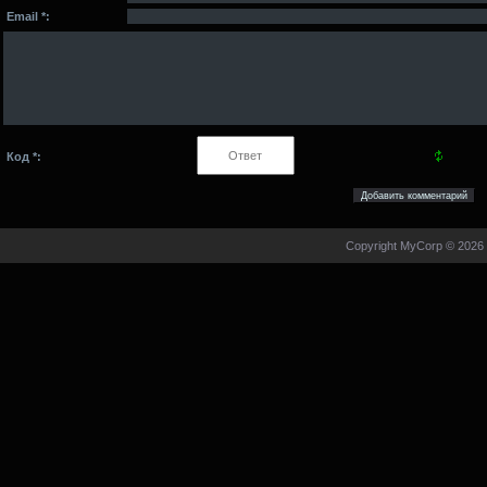
Email *:
Код *:
Copyright MyCorp © 2026