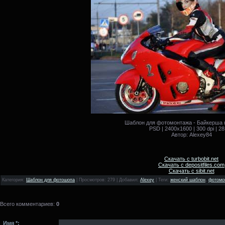
Шаблон для фотомонтажа - Байкерша 
PSD | 2400x1600 | 300 dpi | 2
Автор: Alexey84
Скачать с turbobit.net
Скачать с depositfiles.com
Скачать с sibit.net
Категория
:
Шаблон для фотошопа
|
Просмотров
: 279 |
Добавил
:
Alexey
|
Теги
:
женский шаблон
,
фотомо
Всего комментариев
:
0
Имя *: