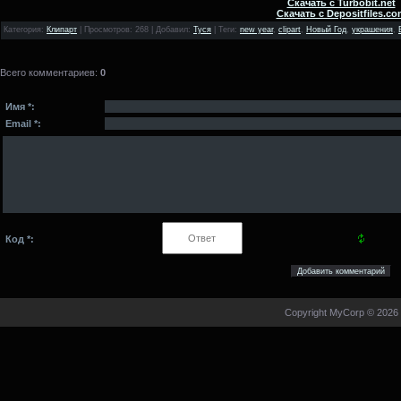
Скачать с Turbobit.net
Скачать с Depositfiles.co
Категория
:
Клипарт
|
Просмотров
: 268 |
Добавил
:
Туся
|
Теги
:
new year
,
clipart
,
Новый Год
,
украшения
,
Всего комментариев
:
0
Имя *:
Email *:
Код *:
Copyright MyCorp © 2026