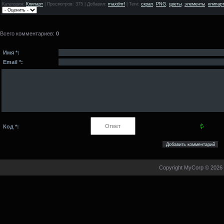
Категория
:
Клипарт
|
Просмотров
: 375 |
Добавил
:
maxdmf
|
Теги
:
скрап
,
PNG
,
цветы
,
элементы
,
клипарт
Всего комментариев
:
0
Имя *:
Email *:
Код *:
Copyright MyCorp © 2026