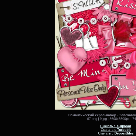
Романтический скрап-набор - Запечата
67 png | 9 jpg | 3600x3600px | 7
Скачать с
X-upload
Скачать с
Turbobit
Скачать с
Depositfiles