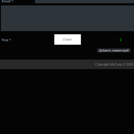
Email *:
Код *:
Copyright MyCorp © 2026