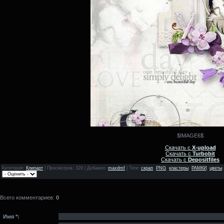
$IMAGE6$
Скачать с
X-upload
Скачать с
Turbobit
Скачать с
Depositfiles
Категория
:
Клипарт
|
Просмотров
: 329 |
Добавил
:
maxdmf
|
Теги
:
скрап
,
PNG
,
кластеры
,
РАМКИ
,
цветы
Всего комментариев
:
0
Имя *: