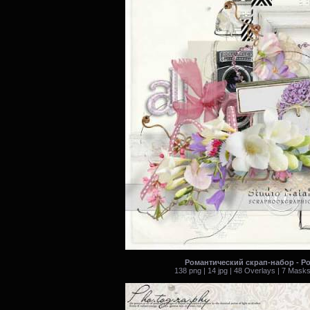
Романтический скрап-набор - Р
138 png | 14 jpg | 48 Overlays | 7 Mask