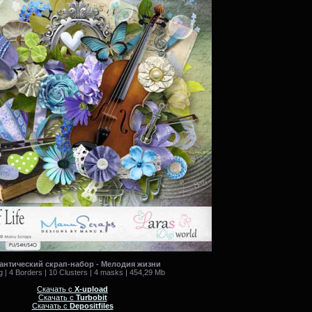
антический скрап-набор - Мелодия жизни
g | 4 Borders | 10 Clusters | 4 masks | 454,29 Mb
Скачать с
X-upload
Скачать с
Turbobit
Скачать с
Depositfiles