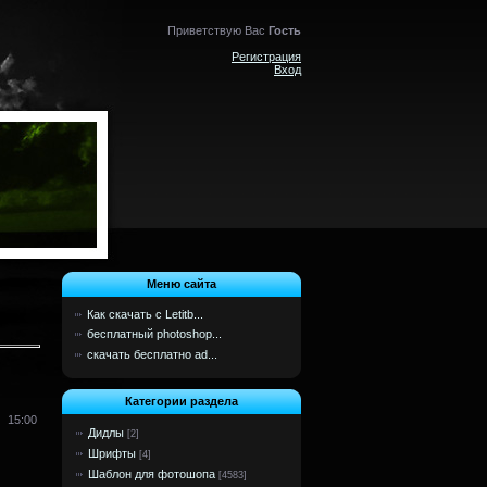
Приветствую Вас
Гость
Регистрация
Вход
Меню сайта
Как скачать с Letitb...
бесплатный photoshop...
скачать бесплатно ad...
Категории раздела
15:00
Дидлы
[2]
Шрифты
[4]
Шаблон для фотошопа
[4583]