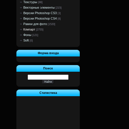
Текстуры
[86]
Векторные элементы
[215]
Версии Photoshop CS3
[3]
Версии Photoshop CS4
[8]
Рамки для фото
[1520]
Клипарт
[2755]
Фоны
[121]
Soft
[0]
Форма входа
Поиск
Статистика