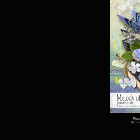
Ром
82 pn