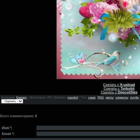
Скачать с
X-upload
Скачать с
Turbobit
Скачать с
Depositfiles
Категория
:
Клипарт
|
Просмотров
: 283 |
Добавил
:
maxdmf
|
Теги
:
скрап
,
PNG
,
цветы
,
элементы
,
голуби
Всего комментариев
:
0
Имя *:
Email *: