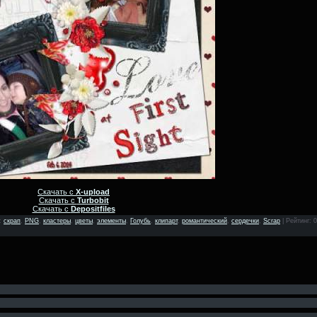
Скачать с
X-upload
Скачать с
Turbobit
Скачать с
Depositfiles
:
скрап
,
PNG
,
кластеры
,
цветы
,
элементы
,
Голубь
,
клипарт
,
романтический
,
сердечки
,
Scrap
|
Рейтинг
: 0