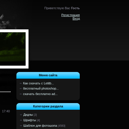
Приветствую Вас
Гость
Регистрация
Вход
Меню сайта
Как скачать с Letitb...
бесплатный photoshop...
скачать бесплатно ad...
Категории раздела
17:40
Дидлы
[2]
Шрифты
[4]
Шаблон для фотошопа
[4583]