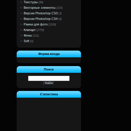
Текстуры
[86]
Векторные элементы
[215]
Версии Photoshop CS3
[3]
Версии Photoshop CS4
[8]
Рамки для фото
[1520]
Клипарт
[2755]
Фоны
[121]
Soft
[0]
Форма входа
Поиск
Статистика