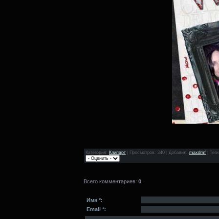
Категория
:
Клипарт
|
Просмотров
: 340 |
Добавил
:
maxdmf
|
Теги
Всего комментариев
:
0
Имя *:
Email *: