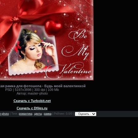
ая рамка для фотошопа - Будь моей валентинкой
PSD | 5197x3898 | 300 dpi | 109 Mb
Автор: master-photo
Скачать с Turbobit.net
Скачать с Dfiles.ru
r-photo
|
Теги
:
романтика
,
цветы
,
рамка
|
Рейтинг
: 0.0/0 |