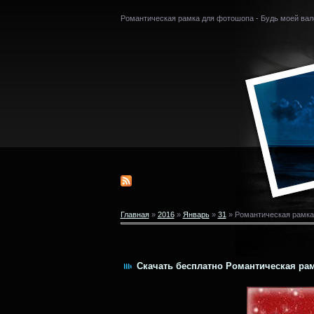
Романтическая рамка для фотошопа - Будь моей вал
Главная
»
2016
»
Январь
»
31
» Романтическая рамка
Скачать бесплатно Романтическая рам