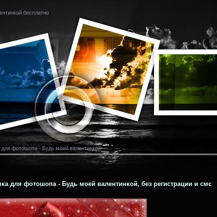
ентинкой бесплатно
 для фотошопа - Будь моей валентинкой
ка для фотошопа - Будь моей валентинкой, без регистрации и смс