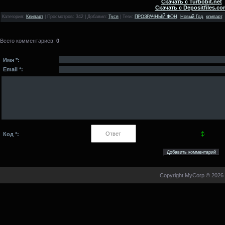
Скачать с Turbobit.net
Скачать с Depositfiles.co
Категория
:
Клипарт
|
Просмотров
: 342 |
Добавил
:
Туся
|
Теги
:
ПРОЗРАЧНЫЙ ФОН
,
Новый Год
,
клипарт
,
Всего комментариев
:
0
Имя *:
Email *:
Код *:
Copyright MyCorp © 2026