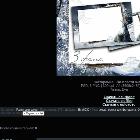
Фоторамка - Во власти з
PSD, 3 PNG | 300 dpi | A4 (3508x2480)
Автор: Eva
Скачать с turbobit
Скачать с dfiles
Скачать с uploaded
Категория
:
Рамки для фото
|
Просмотров
: 376 |
Добавил
:
Eva6530
|
Теги
:
эльф
,
рамка для фотошопа
,
б
Рейтинг
: 0.0/0 |
Всего комментариев
:
0
Имя *: