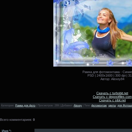
Рамка для фотомонтажа - Синие
PSD | 2400x1600 | 300 dpi | 3
Автор: Alexey84
Скачать с turbobit.net
Скачать с depositfiles.com
Скачать с sibit.net
Категория
:
Рамки для фото
|
Просмотров
: 289 |
Добавил
:
Alexey
|
Теги
:
фотомонтаж
,
цветы
,
для Фотош
Всего комментариев
:
0
Имя *: