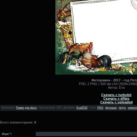
Фоторамка - 2017 - год Пет
PSD, 2 PNG | 300 dpi | A4 (3508x2480)
Автор: Eva
Скачать с turbobit
Скачать с dfiles
Скачать с uploaded
Категория
:
Рамки для фото
|
Просмотров
: 335 |
Добавил
:
Eva6530
|
Теги
:
PNG
,
фотошоп
,
петух
,
нового
Всего комментариев
:
0
Имя *: