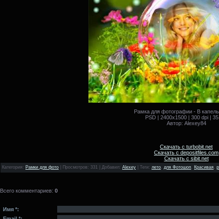
Рамка для фотографии - В капел
PSD | 2400x1500 | 300 dpi | 3
Автор: Alexey84
Скачать с turbobit.net
Скачать с depositfiles.com
Скачать с sibit.net
Категория
:
Рамки для фото
|
Просмотров
: 331 |
Добавил
:
Alexey
|
Теги
:
лето
,
для Фотошоп
,
Красивая
,
р
Всего комментариев
:
0
Имя *:
Email *: