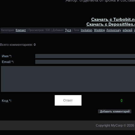
Скачать с Turbobit.n
Скачать с Depositfiles
Категория
:
Клипарт
|
Просмотров
: 530 |
Добавил
:
Туся
|
Теги
:
Invitation
,
Wedding
,
Anniversary
,
юбилей
,
Всего комментариев
:
0
Имя *:
Email *:
Код *:
Copyright MyCorp © 2026