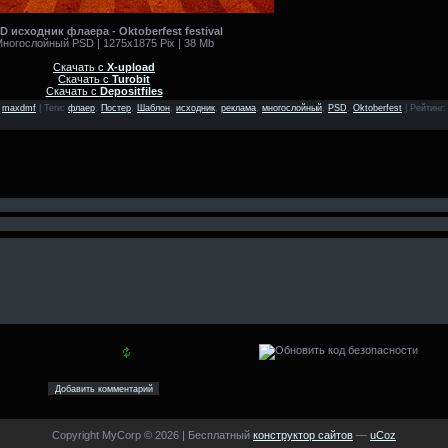
D исходник флаера - Oktoberfest festival
ногослойный PSD | 1275x1875 Pix | 38 Mb
Скачать с
X-upload
Скачать с
Turobit
Скачать с
Depositfiles
:
maxdmf
|
Теги
:
флаер
,
Постер
,
Шаблон
,
исходник
,
реклама
,
многослойный
,
PSD
,
Oktoberfest
|
Рейтинг
:
Copyright MyCorp © 2026
|
Бесплатный
конструктор сайтов
—
uCoz