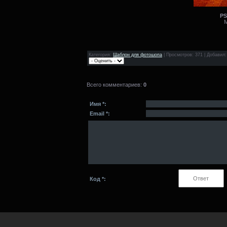
PS
М
Категория
:
Шаблон для фотошопа
|
Просмотров
: 371 |
Добавил
Всего комментариев
:
0
Имя *:
Email *:
Код *: