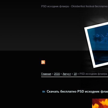
PSD исходник флаера - Oktoberfest festival бесплатно
Главная
»
2016
»
Август
»
18
» PSD исходник флаера - 
Скачать бесплатно PSD исходник флаера