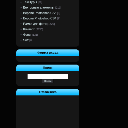
Текстуры
[86]
Векторные элементы
[215]
Версии Photoshop CS3
[3]
Версии Photoshop CS4
[8]
Рамки для фото
[1520]
Клипарт
[2755]
Фоны
[121]
Soft
[0]
Форма входа
Поиск
Статистика