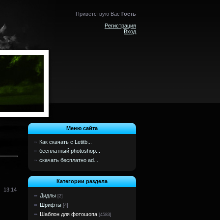
Приветствую Вас
Гость
Регистрация
Вход
Меню сайта
Как скачать с Letitb...
бесплатный photoshop...
скачать бесплатно ad...
Категории раздела
13:14
Дидлы
[2]
Шрифты
[4]
Шаблон для фотошопа
[4583]