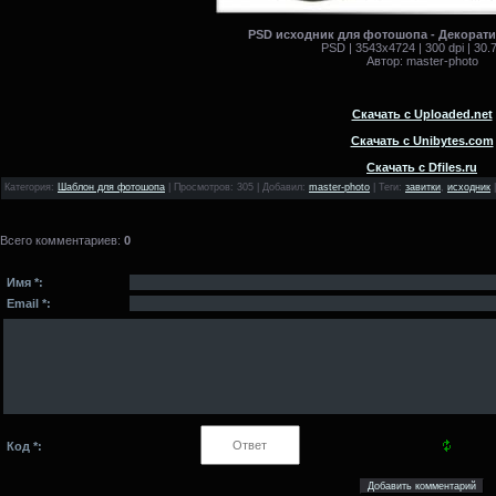
PSD исходник для фотошопа - Декорат
PSD | 3543x4724 | 300 dpi | 30.
Автор: master-photo
Скачать с Uploaded.net
Скачать с Unibytes.com
Скачать с Dfiles.ru
Категория
:
Шаблон для фотошопа
|
Просмотров
: 305 |
Добавил
:
master-photo
|
Теги
:
завитки
,
исходник
Всего комментариев
:
0
Имя *:
Email *:
Код *: