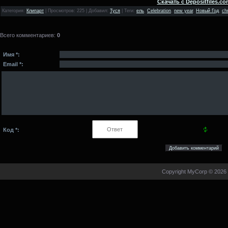
Скачать с Depositfiles.co
Категория
:
Клипарт
|
Просмотров
: 225 |
Добавил
:
Туся
|
Теги
:
ель
,
Celebration
,
new year
,
Новый Год
,
ch
Всего комментариев
:
0
Имя *:
Email *:
Код *:
Copyright MyCorp © 2026