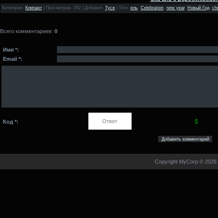
Категория
:
Клипарт
|
Просмотров
: 262 |
Добавил
:
Туся
|
Теги
:
ель
,
Celebration
,
new year
,
Новый Год
,
ch
Всего комментариев
:
0
Имя *:
Email *:
Код *:
Copyright MyCorp © 2026