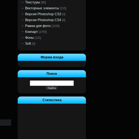
Текстуры
[86]
Векторные элементы
[215]
Версии Photoshop CS3
[3]
Версии Photoshop CS4
[8]
Рамки для фото
[1520]
Клипарт
[2755]
Фоны
[121]
Soft
[0]
Форма входа
Поиск
Статистика