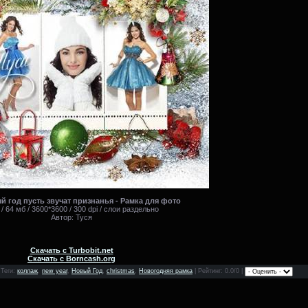
 год пусть звучат признанья - Рамка для фото
/ 64 мб / 3600*3600 / 300 dpi / слои раздельно
Автор: Туся
Скачать с Turbobit.net
Скачать с Borncash.org
|
Теги
:
коллаж
,
new year
,
Новый Год
,
christmas
,
Новогодняя рамка
|
Рейтинг
: 0.0/0 |