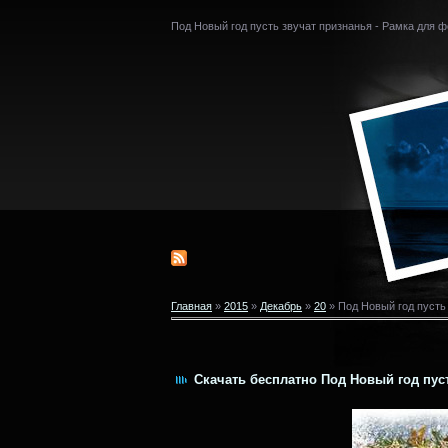
Под Новый год пусть звучат признанья - Рамка для ф
Главная
»
2015
»
Декабрь
»
20
» Под Новый год пусть 
Скачать бесплатно Под Новый год пуст