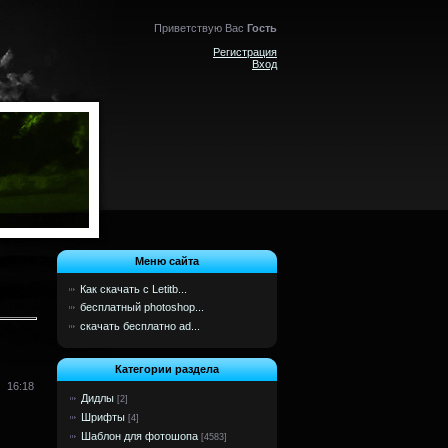
Приветствую Вас
Гость
Регистрация
Вход
Меню сайта
Как скачать с Letitb...
бесплатный photoshop...
скачать бесплатно ad...
Категории раздела
16:18
Дидлы
[2]
Шрифты
[4]
Шаблон для фотошопа
[4583]