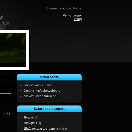
Приветствую Вас
Гость
Регистрация
Вход
Меню сайта
Как скачать с Letitb...
бесплатный photoshop...
скачать бесплатно ad...
Категории раздела
14:54
Дидлы
[2]
Шрифты
[4]
Шаблон для фотошопа
[4583]