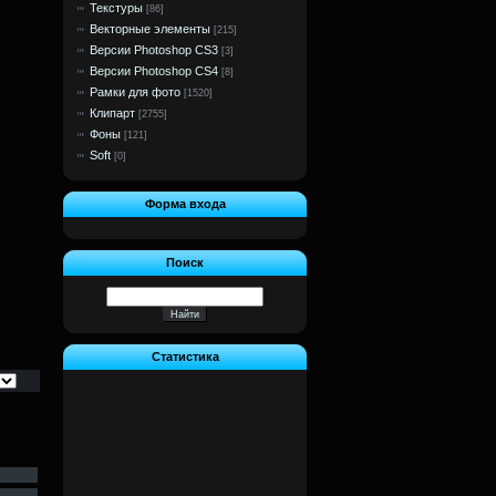
Текстуры
[86]
Векторные элементы
[215]
Версии Photoshop CS3
[3]
Версии Photoshop CS4
[8]
Рамки для фото
[1520]
Клипарт
[2755]
Фоны
[121]
Soft
[0]
Форма входа
Поиск
Статистика