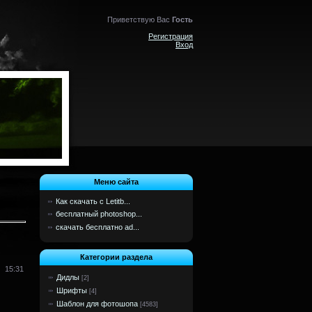
Приветствую Вас
Гость
Регистрация
Вход
Меню сайта
Как скачать с Letitb...
бесплатный photoshop...
скачать бесплатно ad...
Категории раздела
15:31
Дидлы
[2]
Шрифты
[4]
Шаблон для фотошопа
[4583]