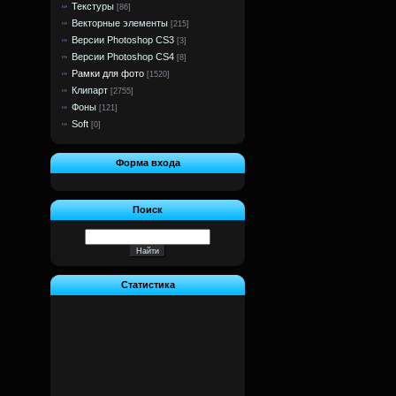
Текстуры
[86]
Векторные элементы
[215]
Версии Photoshop CS3
[3]
Версии Photoshop CS4
[8]
Рамки для фото
[1520]
Клипарт
[2755]
Фоны
[121]
Soft
[0]
Форма входа
Поиск
Статистика