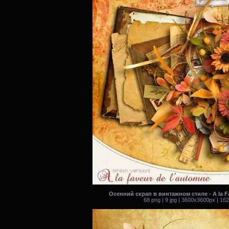
Осенний скрап в винтажном стиле - A la F
68 png | 9 jpg | 3600x3600px | 16