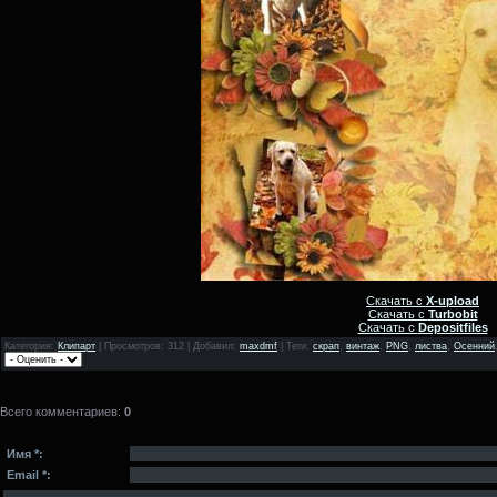
Скачать с
X-upload
Скачать с
Turbobit
Скачать с
Depositfiles
Категория
:
Клипарт
|
Просмотров
: 312 |
Добавил
:
maxdmf
|
Теги
:
скрап
,
винтаж
,
PNG
,
листва
,
Осенний
Всего комментариев
:
0
Имя *:
Email *: