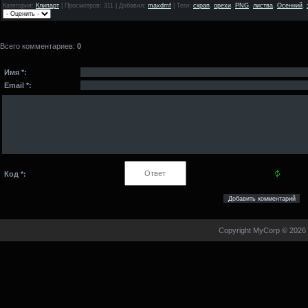
Категория
:
Клипарт
|
Просмотров
: 311 |
Добавил
:
maxdmf
|
Теги
:
скрап
,
орехи
,
PNG
,
листва
,
Осенний
,
Всего комментариев
:
0
Имя *:
Email *:
Код *:
Copyright MyCorp © 2026