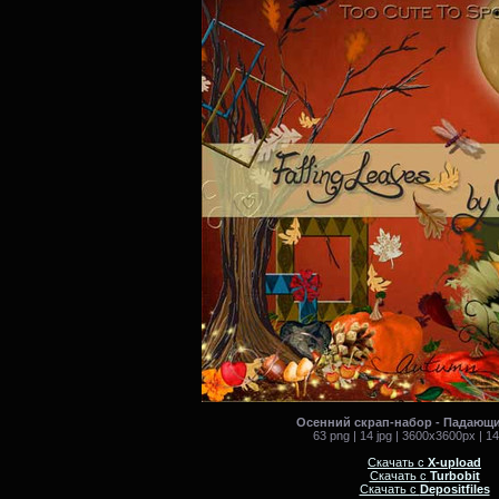
Осенний скрап-набор - Падающи
63 png | 14 jpg | 3600x3600px | 1
Скачать с
X-upload
Скачать с
Turbobit
Скачать с
Depositfiles