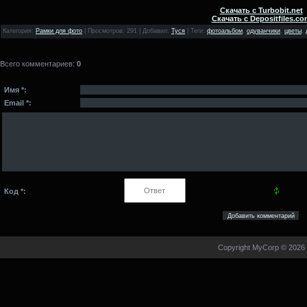
Скачать с Turbobit.net
Скачать с Depositfiles.co
Категория
:
Рамки для фото
|
Просмотров
: 291 |
Добавил
:
Туся
|
Теги
:
фотоальбом
,
одуванчики
,
цветы
,
Всего комментариев
:
0
Имя *:
Email *:
Код *:
Copyright MyCorp © 2026