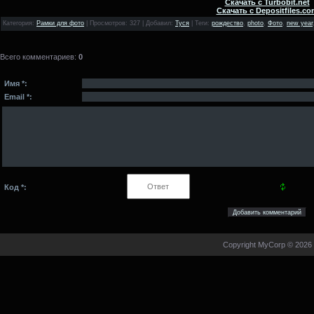
Скачать с Turbobit.net
Скачать с Depositfiles.co
Категория
:
Рамки для фото
|
Просмотров
: 327 |
Добавил
:
Туся
|
Теги
:
рождество
,
photo
,
Фото
,
new year
Всего комментариев
:
0
Имя *:
Email *:
Код *:
Copyright MyCorp © 2026