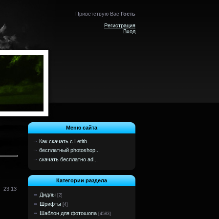
Приветствую Вас
Гость
Регистрация
Вход
Меню сайта
Как скачать с Letitb...
бесплатный photoshop...
скачать бесплатно ad...
Категории раздела
23:13
Дидлы
[2]
Шрифты
[4]
Шаблон для фотошопа
[4583]