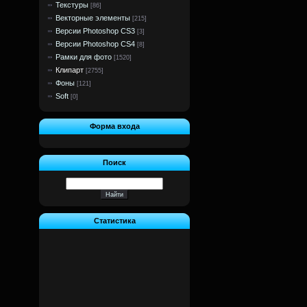
Текстуры
[86]
Векторные элементы
[215]
Версии Photoshop CS3
[3]
Версии Photoshop CS4
[8]
Рамки для фото
[1520]
Клипарт
[2755]
Фоны
[121]
Soft
[0]
Форма входа
Поиск
Статистика