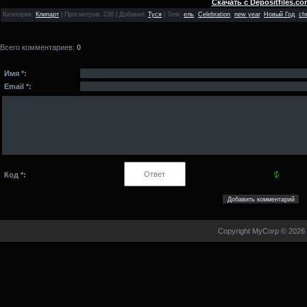
Скачать с Depositfiles.co
Категория
:
Клипарт
|
Просмотров
: 238 |
Добавил
:
Туся
|
Теги
:
ель
,
Celebration
,
new year
,
Новый Год
,
ch
Всего комментариев
:
0
Имя *:
Email *:
Код *:
Copyright MyCorp © 2026