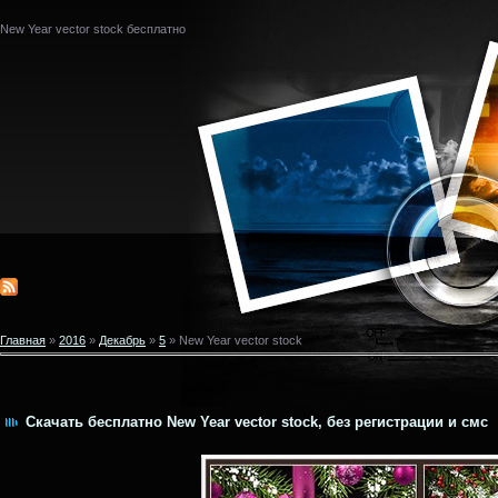
New Year vector stock бесплатно
Главная
»
2016
»
Декабрь
»
5
» New Year vector stock
Скачать бесплатно New Year vector stock, без регистрации и смс