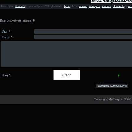
Скачать с Depositfiles.co
Категория
:
Клипарт
|
Просмотров
: 299 |
Добавил
:
Туся
|
Теги
:
вектор
,
new year
,
клипарт
,
Новый Год
,
vec
Всего комментариев
:
0
Имя *:
Email *:
Код *:
Copyright MyCorp © 2026