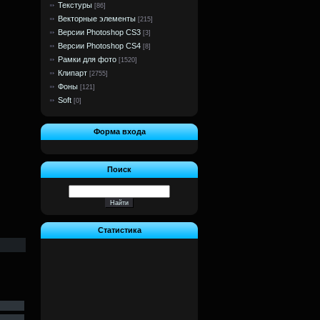
Текстуры
[86]
Векторные элементы
[215]
Версии Photoshop CS3
[3]
Версии Photoshop CS4
[8]
Рамки для фото
[1520]
Клипарт
[2755]
Фоны
[121]
Soft
[0]
Форма входа
Поиск
Статистика