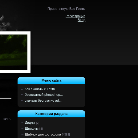
Приветствую Вас
Гость
Регистрация
Вход
Меню сайта
Как скачать с Letitb...
бесплатный photoshop...
скачать бесплатно ad...
Категории раздела
14:15
Дидлы
[2]
Шрифты
[4]
Шаблон для фотошопа
[4583]