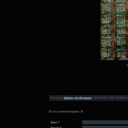
Категория
:
Шаблон для фотошопа
|
Просмотров
: 268 |
Добавил
Всего комментариев
:
0
Имя *:
Email *: