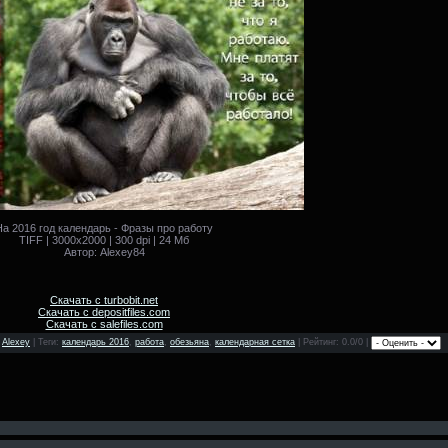
На 2016 год календарь - Фразы про работу
TIFF | 3000x2000 | 300 dpi | 24 Мб
Автор: Alexey84
Скачать с turbobit.net
Скачать с depositfiles.com
Скачать с salefiles.com
:
Alexey
|
Теги
:
календарь 2016
,
работа
,
обезьяна
,
календарная сетка
|
Рейтинг
: 0.0/0 |