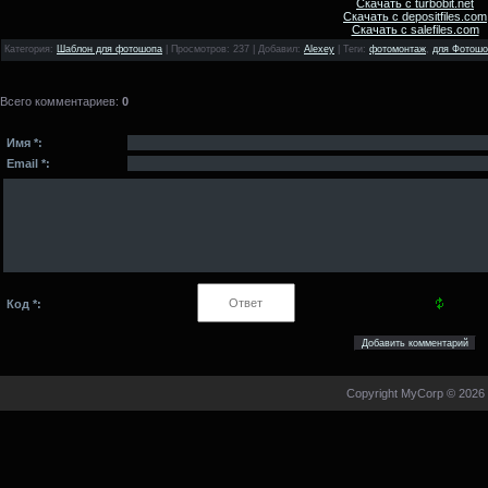
Скачать с turbobit.net
Скачать с depositfiles.com
Скачать с salefiles.com
Категория
:
Шаблон для фотошопа
|
Просмотров
: 237 |
Добавил
:
Alexey
|
Теги
:
фотомонтаж
,
для Фотошо
Всего комментариев
:
0
Имя *:
Email *:
Код *:
Copyright MyCorp © 2026