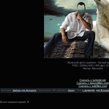
Мужской фото шаблон - Белый 
PSD | 2000x1400 | 300 dpi | 1
Автор: Alexey84
Скачать с turbobit.net
Скачать с depositfiles.com
Скачать с salefiles.com
Категория
:
Шаблон для фотошопа
|
Просмотров
: 305 |
Добавил
:
Alexey
|
Теги
:
с медведем
,
для Фотошо
Всего комментариев
:
0