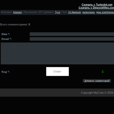
Скачать с Turbobit.net
Скачать с Depositfiles.co
Категория
:
Клипарт
|
Просмотров
: 307 |
Добавил
:
Туся
|
Теги
:
14 февраля
,
валентинка
,
день влюбленн
Всего комментариев
:
0
Имя *:
Email *:
Код *:
Copyright MyCorp © 2026