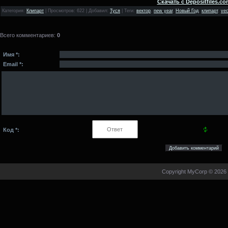
Скачать с Depositfiles.co
Категория
:
Клипарт
|
Просмотров
: 622 |
Добавил
:
Туся
|
Теги
:
вектор
,
new year
,
Новый Год
,
клипарт
,
vec
Всего комментариев
:
0
Имя *:
Email *:
Код *:
Copyright MyCorp © 2026